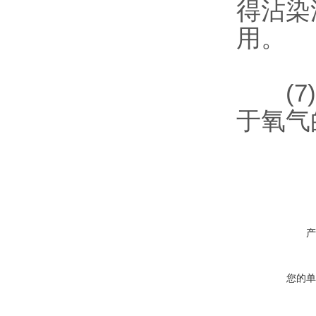
得沾染
用。
(7)
于氧气
产
您的单