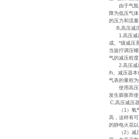
由于气瓶内
降为低压气体
的压力和流量
B,高压减
1.高压减
成。*级减压
当旋拧调压螺
气的减压程度
2.高压减压器
/h。减压器
气表的量程为0
使用高压减
发生膨胀而使
C,高压减压
（1）氧气
高，这样有可
的静电火花以
（2）减压