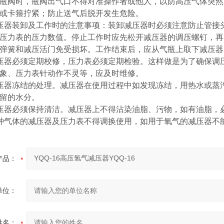
瓶阀时，瓶阀出气口不得对准操作者或他人，以防高压气体突然
或卡箍拧紧；防止送气后脱开发生危险。
器装卸及工作时的注意事项：装卸减压器时必须注意防止管接头
压力表的压力数值。停止工作时应先松开减压器的调压螺钉，再
弹簧和减压活门免受损坏。工作结束后，应从气瓶上取下减压器
器必须定期校修，压力表必须定期检验。这样做是为了确保调压
象、压力表针动作不灵等，应及时维修。
器冻结的处理。减压器在使用过程中如发现冻结，用热水或蒸汽
留的水分。
器必须保持清洁。减压器上不得沾染油脂、污物，如有油脂，
气体的减压器及压力表不得调换使用，如用于氧气的减压器不
产品：
单位：
姓名：