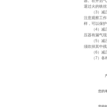
器。在开启气
退过火的铁丝
（3）减压
注意观察工作
样，可以保护
（4）减压
压器有漏气现
（5）减压
须吹掉其中残
（6）减压
（7）各种
您的
您的