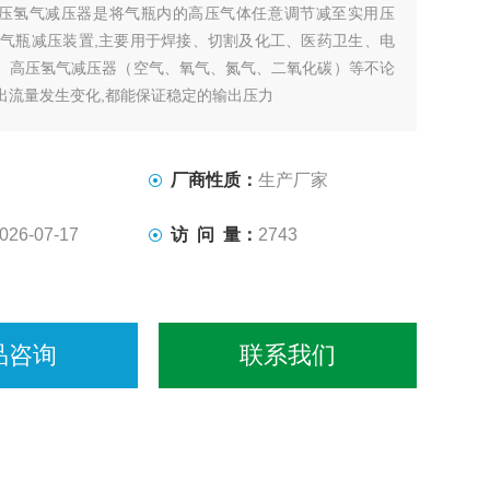
压氢气减压器是将气瓶内的高压气体任意调节减至实用压
的气瓶减压装置,主要用于焊接、切割及化工、医药卫生、电
。高压氢气减压器（空气、氧气、氮气、二氧化碳）等不论
出流量发生变化,都能保证稳定的输出压力
厂商性质：
生产厂家
026-07-17
访 问 量：
2743
品咨询
联系我们