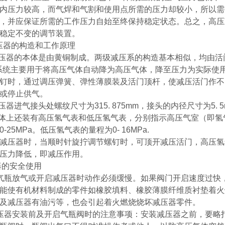
压力较高，而气焊和气割和使用点所需的压力却较小，所以需
，并应保证所需的工作压力自始至终保持稳定状态。总之，高压
稳定不变的调节装置。
压器的构造和工作原理
压器的本体是由黄铜制成。两级减压系的构造基本相似，均由活
系统主要用于将高压气体自动降为高压气体，降至压力为实际使
钉时，通过调压弹簧、弹性薄膜装及活门顶杆，使减压活门作不
或停止供气。
进气接头处螺纹尺寸为315. 875mm，接头的内径尺寸为5. 5m
本体上还装有高压氢气表和低压氢气表，分别指示高压气室（即
-25MPa。低压氢气表的量程为0- 16MPa.
压器时，当顺时针旋拧调节螺钉时，可顶开减压活门，高压氢
压力降低，即减压作用。
器的安全使用
瓶放气或开启减压器时动作必须缓慢。如果阀门开启速度过快，
能使有机材料制成的零件如橡胶填料、橡胶薄膜纤维质衬垫着火
及减压器有油污等，也会引起着火燃烧烧坏减压器零件。
器安装前及开启气瓶阀时的注意事项：安装减压器之前，要略打