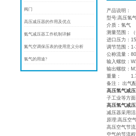
阀门
产品说明：
型号:高压氢气
高压减压器的作用及优点
介质：氢气
测量范围：（0-
氨气减压器工作机制详解
进口压力：15
氮气空调保压表的使用意义分析
调节范围：1-
公称流量：80
氯气的用途?
输入螺纹：W2
输出螺纹：M16
重量： 1.7
备注： 出气
高压氢气减压
子工业等方面
高压氢气减压
减压器采用活
原理:高压空
高压空气节流
空气的节流程