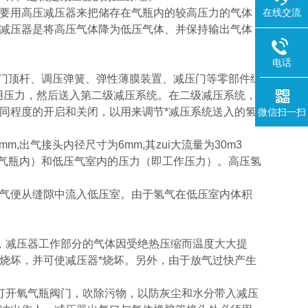
要用高压减压器来把储存在气瓶内的较高压力的气体
在线交流
减压器是将高压气体降为低压气体、并保持输出气体
电话
门顶杆、调压弹簧、弹性薄膜装置、减压门等零部件组
用压力，然后送入第二级减压系统。在二级减压系统，
同程度的开启和关闭，以用来调节*减压系统送入的氢
微信扫一扫
m,出气接头内径尺寸为6mm,其zui大流量为30m3
氢气瓶内）和低压气室内的压力（即工作压力）。高压氢
气便从缝隙中流入低压室。由于氢气在低压室内体积
减压器工作部分的气体因受绝热压缩而温度大大提
烧坏，并可使减压器*烧坏。另外，由于放气过快产生
开氧气瓶阀门，吹除污物，以防灰尘和水分带入减压