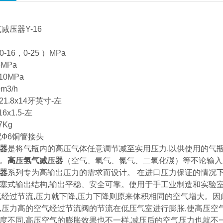
减压器Y-16
16，0-25 ）MPa
MPa
10MPa
m3/h
1.8x14牙英寸-左
x1.5-左
Kg
配Ф6铜管接头
器
是将气瓶内的高压气体任意调节减至实用压力,以供使用的气
。
高压氢气减压器
（空气、氧气、氮气、二氧化碳）等不论输入
器
系列专为高输出压力的需求而设计。 在进口压力保证的情况下,减
塞式输出结构,输出平稳、安全可靠。使用于手工业制造和实验
气经过节流,压力就下降,压力下降则原来体积相同的空气增大。
,压力高的空气经过节流阀的节流在低压气室进行膨胀,使高压空
度不同,高压空气的膨胀效果也不一样,减压后的空气压力也就不