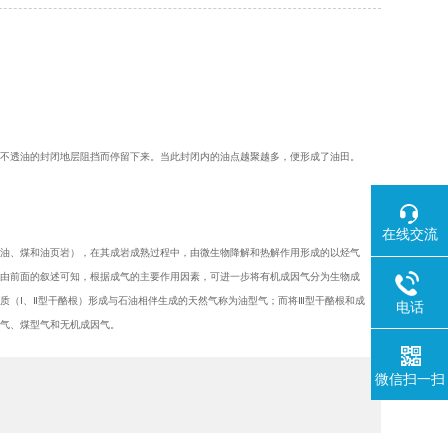
受不透油的封闭地层阻挡而停留下来。当此封闭内的油点越聚越多，便形成了油田。
在线交流
（油、煤和油页岩），在其成岩成熟过程中，由微生物降解和热解作用形成的以烃气
。由前面的叙述可知，根据成气的主要作用因素，可进一步将有机成因气分为生物成
质（Ⅰ、Ⅱ型干酪根）形成与石油相伴生成的天然气称为油型气；而将Ⅲ型干酪根和成
电话
型气、煤型气和无机成因气。
微信扫一扫