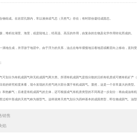
合物组成。在岩层孔隙内，常以液体或气态（天然气）存在；有时部份凝结成固态。
骸，堆积在湖里、海里，或是陆地上，经高温、高压的作用，由复杂的生物及化学作用转化而成的。
一滴地生成，并浮游于地层中。由于浮力的关系，油点在每年缓慢地沿着地层或断层向上移动，直到
：
气可划分为有机成因气和无机成因气两大类。所谓有机成因气是指分散的沉积有机质或可燃有机矿产
目前的研究程度来看，现今发现的天然气绝大部分属于有机成因气。显然，这是一个非常庞大的类型
）和热解气；后者是有机成因气的主体，还可根据成气有机质类型的不同再进一步划分：将由成油有机
质过程中形成的天然气称为煤型气。这样就将天然气划分为四种基本的成因类型，即生物成因气、油
络销售
炔焰