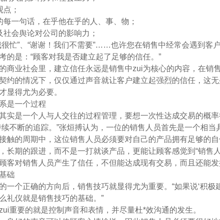
观点；
的每一句话，在乎他在乎的人、事、物；
及社会舆论对公司的影响力；
我很忙”、“谢谢！我们不需要”……也许您在销售中经常会遇到
考的是：“顾客对我是否建立起了足够的信任。”
的商业社会里，建立信任永远是销售中zui为核心的内容，在销
契约的情况下，仅仅通过声音就让客户建立起强烈的信任，这无
才显得尤为必要。
系是一个过程
其实是一个人与人交往的过程管理，要想一次性达成交易的概率
持续不断的追踪。”张烜搏认为，一位的销售人员首先是一个相
接触的周期中，这位销售人员必须要对自己的产品拥有足够的自
，长期的跟进，而不是一打就谈产品，更能让顾客感觉到“销售
顾客对销售人员产生了信任，不但能达成现有交易，而且还能发
基础
的一个正确的方向后，销售技巧就显得尤为重要。“如果说‘积极
么礼仪就是销售技巧的基础。”
zui重要的就是控制声音和表情，并尽量杜*效沟通的发生。