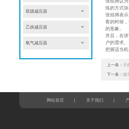
张烜搏认为
练的方式弥
双级减压器
张烜搏表示
客的时候，
乙炔减压器
的形象。
并且，在讲
户的需求。
氧气减压器
把握适当机
上一条：
天
下一条：
做
|
|
网站首页
关于我们