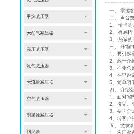
氦气减压器
一、 掌握
甲烷减压器
二、 声音
1、 恰当
2、 有感情
天然气减压器
3、 热诚
三、 开场
高压减压器
1、要引起
2、敢于介
氮气减压器
3、不要总
4、在里说
大流量减压器
5、简单明
四、 介绍
1、面对“
空气减压器
2、接受、
3、要学会
耐腐蚀减压器
4、转客户
五、 激发
回火器
1、应用客