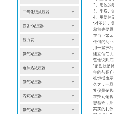
2、用他的
3、乎客户
二氧化碳减压器
4、用媒体
“对不起，
设备*减压器
您首先要思
在当下繁杂
压力表
任何的商业
用一些技巧
建立信任关
氨气减压器
营销说到底
“销售就是
电加热减压器
年的与客户
张烜搏表示
氩气减压器
久之，一旦
礼仪是销售
丙烷减压器
在找到销售
想基础，那
其实的礼仪
氢气减压器